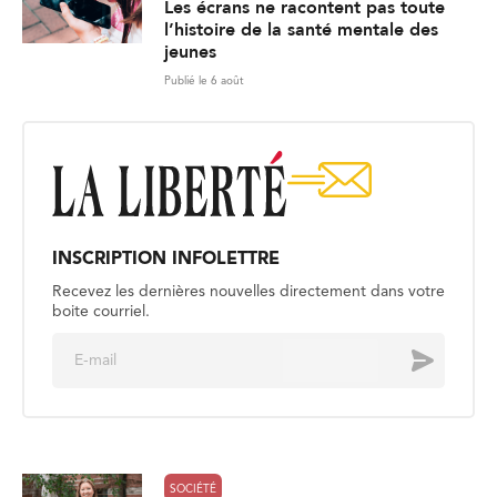
Les écrans ne racontent pas toute
l’histoire de la santé mentale des
jeunes
Publié le 6 août
INSCRIPTION INFOLETTRE
Recevez les dernières nouvelles directement dans votre
boite courriel.
E
Envoyer
m
a
i
l
*
SOCIÉTÉ