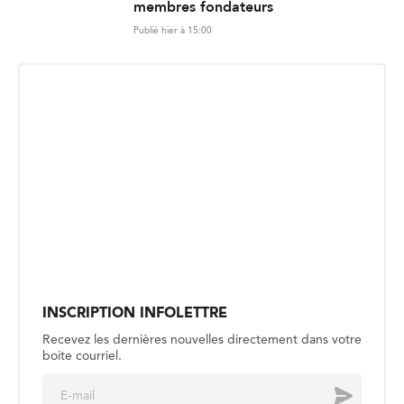
membres fondateurs
Publié hier à 15:00
INSCRIPTION INFOLETTRE
Recevez les dernières nouvelles directement dans votre
boite courriel.
E
Envoyer
m
a
i
l
*
SOCIÉTÉ
Retrouver l’inspiration artistique au