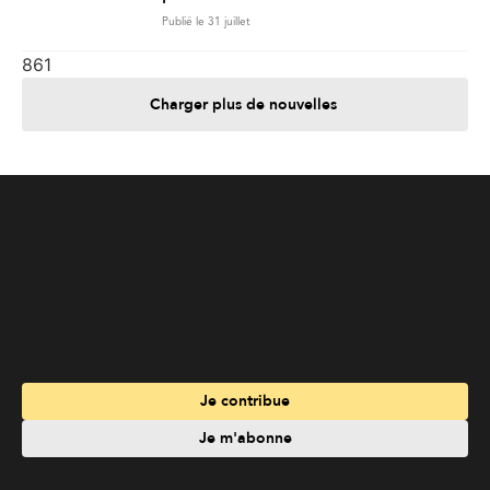
Je contribue
Je m'abonne
Informations
Nous joindre
Annoncez chez nous
À propos
Services
Travailler à La Liberté
Emplois en français
Archives