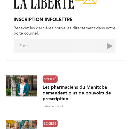
INSCRIPTION INFOLETTRE
Recevez les dernières nouvelles directement dans votre
boite courriel.
E
Envoyer
m
a
i
l
*
SOCIÉTÉ
Les pharmaciens du Manitoba
demandent plus de pouvoirs de
prescription
Publié le 5 août
SOCIÉTÉ