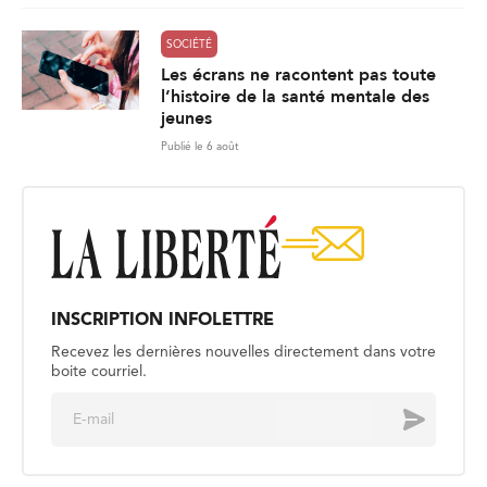
SOCIÉTÉ
Les écrans ne racontent pas toute
l’histoire de la santé mentale des
jeunes
Publié le 6 août
INSCRIPTION INFOLETTRE
Recevez les dernières nouvelles directement dans votre
boite courriel.
E
Envoyer
m
a
i
l