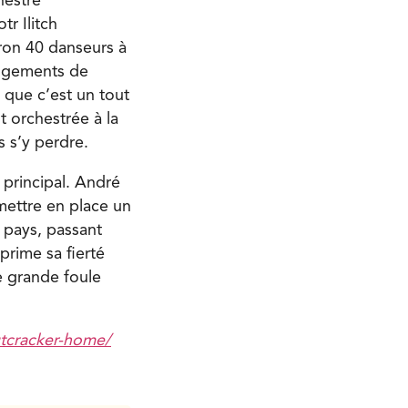
hestre
r Ilitch
iron 40 danseurs à
angements de
e que c’est un tout
t orchestrée à la
s s’y perdre.
 principal. André
mettre en place un
 pays, passant
prime sa fierté
ne grande foule
tcracker-home/