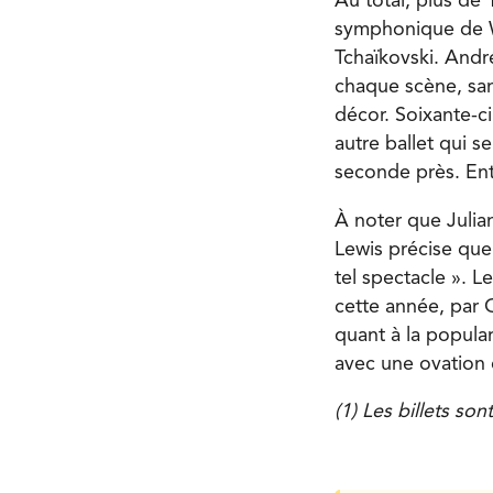
Au total, plus de
symphonique de Wi
Tchaïkovski. Andr
chaque scène, san
décor. Soixante-ci
autre ballet qui s
seconde près. Entr
À noter que Julian
Lewis précise que
tel spectacle ». L
cette année, par 
quant à la popular
avec une ovation 
(1) Les billets son