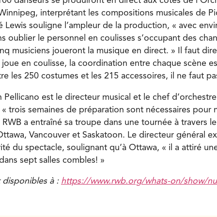
 100 danseurs se produiront en direct aux côtés de l’Orc
nnipeg, interprétant les compositions musicales de Piot
é Lewis souligne l’ampleur de la production, « avec env
s oublier le personnel en coulisses s’occupant des ch
nq musiciens joueront la musique en direct. » Il faut dir
e joue en coulisse, la coordination entre chaque scène es
e les 250 costumes et les 215 accessoires, il ne faut pa
 Pellicano est le directeur musical et le chef d’orchestre
 « trois semaines de préparation sont nécessaires pour 
e RWB a entraîné sa troupe dans une tournée à travers le
Ottawa, Vancouver et Saskatoon. Le directeur général ex
ité du spectacle, soulignant qu’à Ottawa, « il a attiré u
dans sept salles combles! »
t disponibles à :
https://www.rwb.org/whats-on/show/nu