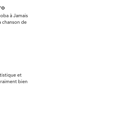
ro
toba à Jamais
la chanson de
tistique et
vraiment bien