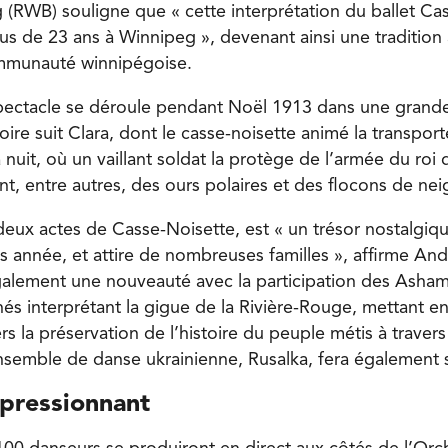
 (RWB) souligne que « cette interprétation du ballet Ca
us de 23 ans à Winnipeg », devenant ainsi une tradition
communauté winnipégoise.
 spectacle se déroule pendant Noël 1913 dans une gran
oire suit Clara, dont le casse-noisette animé la transpor
nuit, où un vaillant soldat la protège de l’armée du roi 
nt, entre autres, des ours polaires et des flocons de nei
deux actes de Casse-Noisette, est « un trésor nostalgiq
s année, et attire de nombreuses familles », affirme And
galement une nouveauté avec la participation des Asha
és interprétant la gigue de la Rivière-Rouge, mettant en
 la préservation de l’histoire du peuple métis à travers
’ensemble de danse ukrainienne, Rusalka, fera également 
mpressionnant