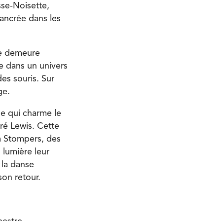
sse-Noisette,
 ancrée dans les
de demeure
te dans un univers
des souris. Sur
ge.
ue qui charme le
ré Lewis. Cette
m Stompers, des
 lumière leur
 la danse
son retour.