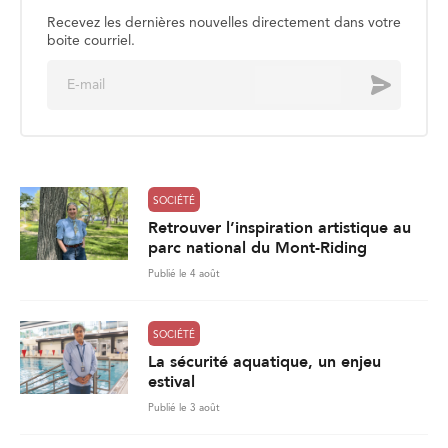
Recevez les dernières nouvelles directement dans votre
boite courriel.
E
Envoyer
m
a
i
l
*
SOCIÉTÉ
Retrouver l’inspiration artistique au
parc national du Mont-Riding
Publié le 4 août
SOCIÉTÉ
La sécurité aquatique, un enjeu
estival
Publié le 3 août