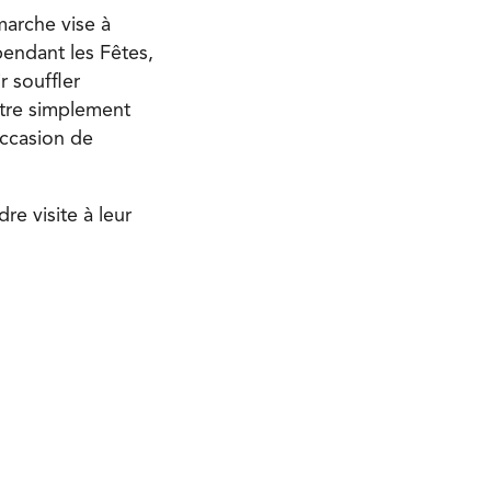
marche vise à
 pendant les Fêtes,
r souffler
être simplement
occasion de
re visite à leur