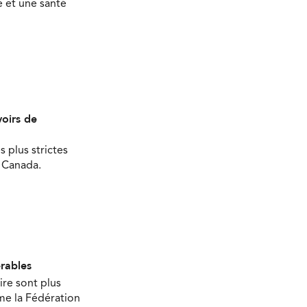
 et une santé
oirs de
s plus strictes
u Canada.
érables
ire sont plus
ime la Fédération