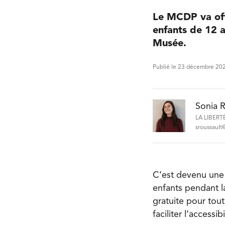
Le MCDP va offr
enfants de 12 a
Musée.
Publié le 23 décembre 20
Sonia R
LA LIBERT
sroussault@
C’est devenu une 
enfants pendant l
gratuite pour tou
faciliter l’access