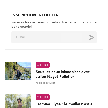
Envoyer
m
a
i
l
*
CULTUREL
Sous les eaux islandaises avec
Julien Nayet-Pelletier
Publié le 30 juillet
CULTUREL
Jasmine Elyse : le meilleur est à
venir
Publié le 27 juillet
CULTUREL
Les souvenirs de la Côte d’Ivoire,
partagés avec le monde