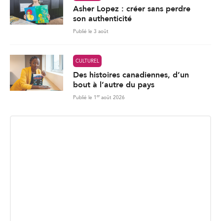
Asher Lopez : créer sans perdre
son authenticité
Publié le 3 août
CULTUREL
Des histoires canadiennes, d’un
bout à l’autre du pays
er
Publié le 1
août 2026
INSCRIPTION INFOLETTRE
Recevez les dernières nouvelles directement dans votre
boite courriel.
E