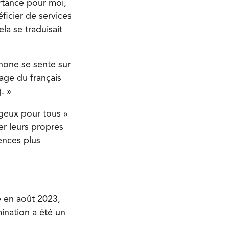
ortance pour moi,
ficier de services
la se traduisait
phone se sente sur
sage du français
. »
ageux pour tous »
er leurs propres
ences plus
e en août 2023,
ination a été un