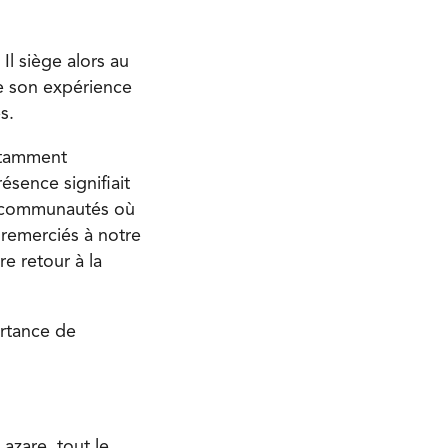
l siège alors au
De son expérience
s.
notamment
ésence signifiait
es communautés où
t remerciés à notre
e retour à la
ortance de
zare, tout le