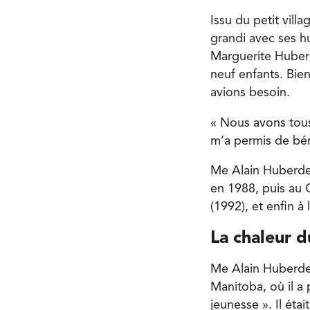
Issu du petit vill
grandi avec ses hu
Marguerite Huberde
neuf enfants. Bie
avions besoin.
« Nous avons tous 
m’a permis de bén
Me Alain Huberdea
en 1988, puis au C
(1992), et enfin à
La chaleur 
Me Alain Huberdea
Manitoba, où il a 
jeunesse ». Il é