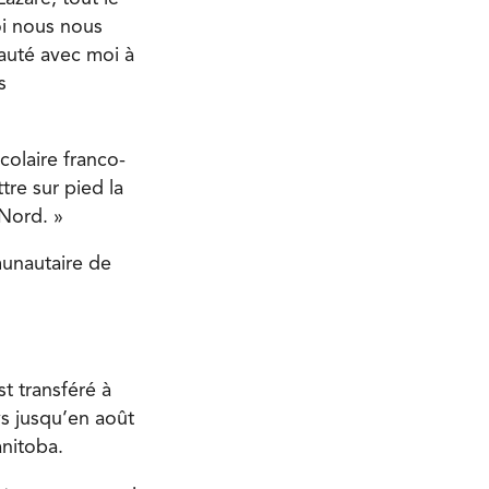
oi nous nous
nauté avec moi à
s
olaire franco-
tre sur pied la
Nord. »
munautaire de
t transféré à
ys jusqu’en août
nitoba.