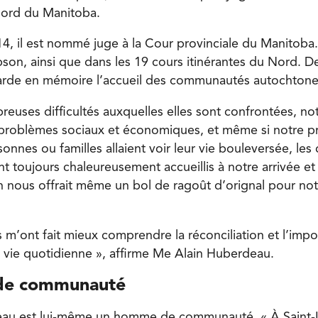
ord du Manitoba.
, il est nommé juge à la Cour provinciale du Manitoba. I
son, ainsi que dans les 19 cours itinérantes du Nord. 
garde en mémoire l’accueil des communautés autochtone
reuses difficultés auxquelles elles sont confrontées, 
s problèmes sociaux et économiques, et même si notre pr
sonnes ou familles allaient voir leur vie bouleversée, l
ont toujours chaleureusement accueillis à notre arrivée e
n nous offrait même un bol de ragoût d’orignal pour notr
 m’ont fait mieux comprendre la réconciliation et l’imp
a vie quotidienne », affirme Me Alain Huberdeau.
de communauté
au est lui-même un homme de communauté. « À Saint-La