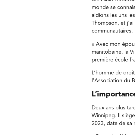
monde se connaiss
aidions les uns le
Thompson, et j’ai
communautaires.
« Avec mon épouse
manitobaine, la V
première école fr
L’homme de droit 
l’Association du 
L’importance
Deux ans plus tar
Winnipeg. Il siège
2023, date de sa