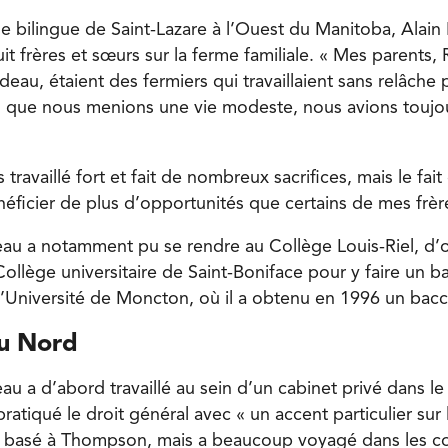
age bilingue de Saint-Lazare à l’Ouest du Manitoba, Alai
it frères et sœurs sur la ferme familiale. « Mes parents,
au, étaient des fermiers qui travaillaient sans relâche 
n que nous menions une vie modeste, nous avions toujo
travaillé fort et fait de nombreux sacrifices, mais le fait
éficier de plus d’opportunités que certains de mes frèr
u a notamment pu se rendre au Collège Louis-Riel, d’o
ollège universitaire de Saint-Boniface pour y faire un ba
 l’Université de Moncton, où il a obtenu en 1996 un bacc
du Nord
u a d’abord travaillé au sein d’un cabinet privé dans l
pratiqué le droit général avec « un accent particulier sur 
tait basé à Thompson, mais a beaucoup voyagé dans les