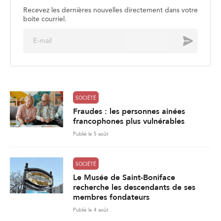
Recevez les dernières nouvelles directement dans votre
boite courriel.
E
Envoyer
m
a
i
l
*
SOCIÉTÉ
Fraudes : les personnes ainées
francophones plus vulnérables
Publié le 5 août
SOCIÉTÉ
Le Musée de Saint-Boniface
recherche les descendants de ses
membres fondateurs
Publié le 4 août