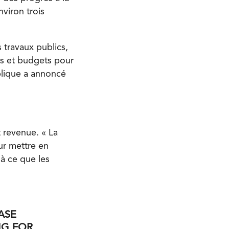
nviron trois
 travaux publics,
ns et budgets pour
ublique a annoncé
 revenue. « La
ur mettre en
à ce que les
ASE
NG FOR