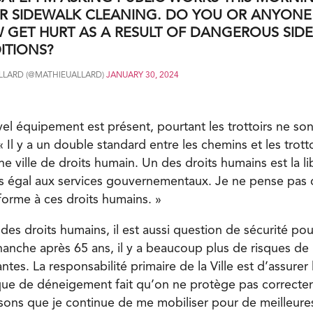
ER SIDEWALK CLEANING. DO YOU OR ANYONE
GET HURT AS A RESULT OF DANGEROUS SID
ITIONS?
LLARD (@MATHIEUALLARD)
JANUARY 30, 2024
el équipement est présent, pourtant les trottoirs ne so
 Il y a un double standard entre les chemins et les trott
e ville de droits humain. Un des droits humains est la li
ès égal aux services gouvernementaux. Je ne pense pas 
forme à ces droits humains. »
des droits humains, il est aussi question de sécurité po
 hanche après 65 ans, il y a beaucoup plus de risques de
tes. La responsabilité primaire de la Ville est d’assurer 
ue de déneigement fait qu’on ne protège pas correctem
isons que je continue de me mobiliser pour de meilleures