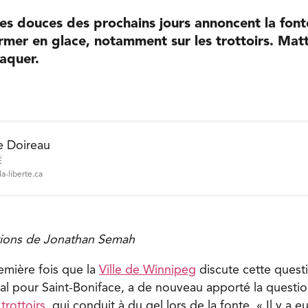
es douces des prochains jours annoncent la font
rmer en glace, notamment sur les trottoirs. Matt
taquer.
e Doireau
É
a-liberte.ca
tions de Jonathan Semah
emière fois que la
Ville de Winnipeg
discute cette questi
pal pour Saint-Boniface, a de nouveau apporté la questi
rottoirs
, qui conduit à du gel lors de la fonte. « Il y a 