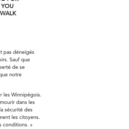
 YOU
EWALK
nt pas déneigés
oirs. Sauf que
berté de se
que notre
ur les Winnipégois.
 mourir dans les
la sécurité des
ent les citoyens.
 conditions. »