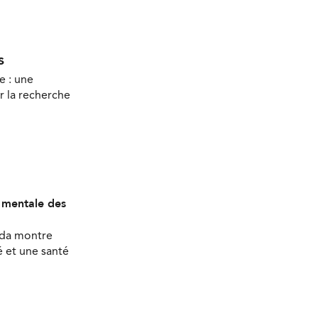
s
e : une
r la recherche
é mentale des
ada montre
 et une santé