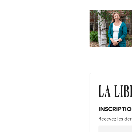
INSCRIPTI
Recevez les der
E