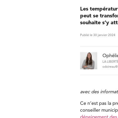
Les températur
peut se transfo
souhaite s’y at
Publié le 30 janvier 2024
Ophéli
LA LIBERT
odoireau@l
avec des informa
Ce n’est pas la pr
conseiller munici
déneigement des t