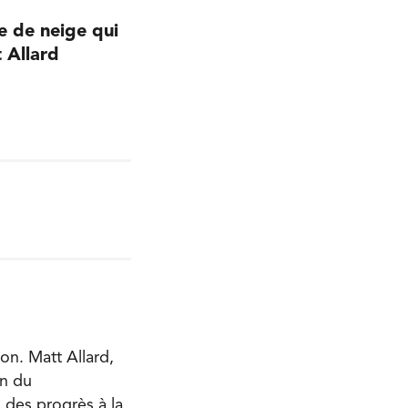
e de neige qui
 Allard
on. Matt Allard,
on du
eu des progrès à la