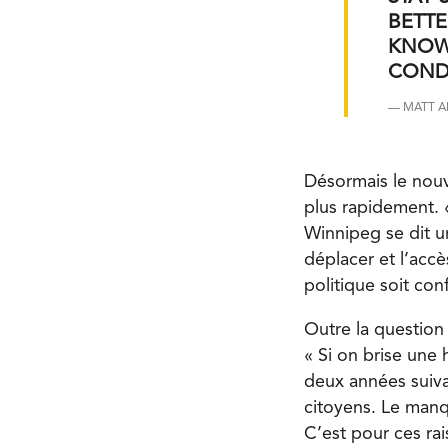
BETT
KNOW 
COND
— MATT A
Désormais le nouv
plus rapidement. «
Winnipeg se dit un
déplacer et l’acc
politique soit con
Outre la question 
« Si on brise une
deux années suivan
citoyens. Le manq
C’est pour ces ra