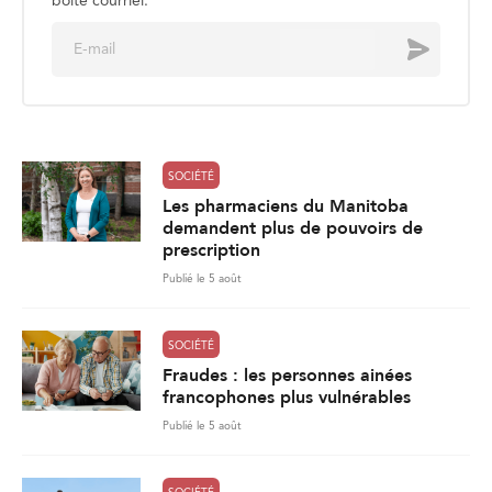
boite courriel.
E
Envoyer
m
a
i
l
*
SOCIÉTÉ
Les pharmaciens du Manitoba
demandent plus de pouvoirs de
prescription
Publié le 5 août
SOCIÉTÉ
Fraudes : les personnes ainées
francophones plus vulnérables
Publié le 5 août