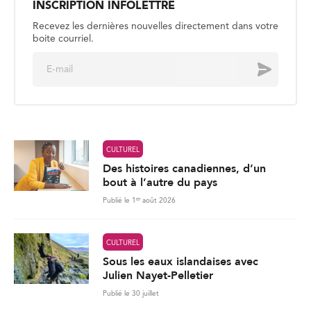
INSCRIPTION INFOLETTRE
Recevez les dernières nouvelles directement dans votre
boite courriel.
E
Envoyer
m
a
i
l
*
CULTUREL
Des histoires canadiennes, d’un
bout à l’autre du pays
er
Publié le 1
août 2026
CULTUREL
Sous les eaux islandaises avec
Julien Nayet-Pelletier
Publié le 30 juillet