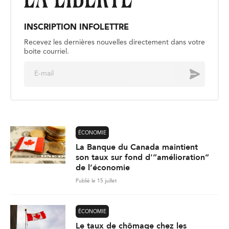
INSCRIPTION INFOLETTRE
Recevez les dernières nouvelles directement dans votre
boite courriel.
E
Envoyer
m
a
i
l
*
ÉCONOMIE
La Banque du Canada maintient
son taux sur fond d'”amélioration”
de l’économie
Publié le 15 juillet
ÉCONOMIE
Le taux de chômage chez les