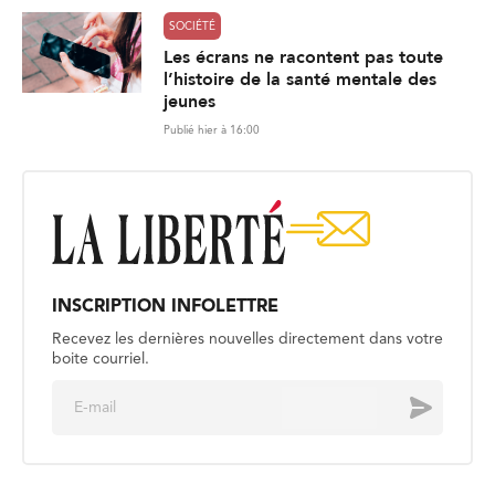
SOCIÉTÉ
Les écrans ne racontent pas toute
l’histoire de la santé mentale des
jeunes
Publié hier à 16:00
INSCRIPTION INFOLETTRE
Recevez les dernières nouvelles directement dans votre
boite courriel.
E
Envoyer
m
a
i
l
*