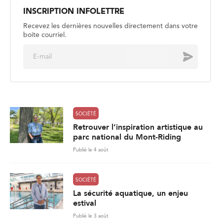
i
l
*
SOCIÉTÉ
Retrouver l’inspiration artistique au
parc national du Mont-Riding
Publié le 4 août
SOCIÉTÉ
La sécurité aquatique, un enjeu
estival
Publié le 3 août
SOCIÉTÉ
Les pompiers demandent d’élargir
la couverture des maladies
professionnelles
Publié le 31 juillet