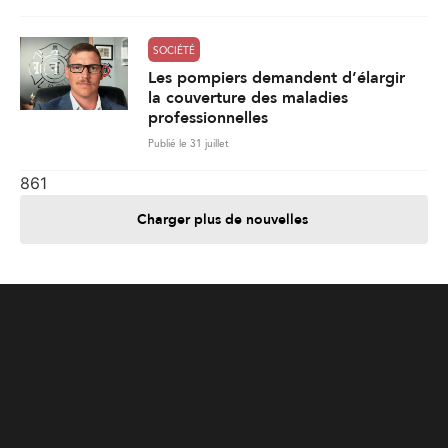
861
Charger plus de nouvelles
Je contribue
Je m'abonne
Informations
Nous joindre
Annoncez chez nous
À propos