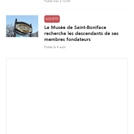
Publié hier à 12:00
SOCIÉTÉ
Le Musée de Saint-Boniface
recherche les descendants de ses
membres fondateurs
Publié le 4 août
INSCRIPTION INFOLETTRE
Recevez les dernières nouvelles directement dans votre
boite courriel.
E
Envoyer
m
a