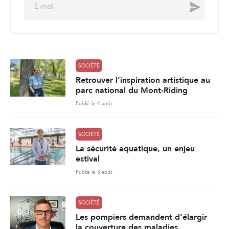
E
Envoyer
m
a
i
l
*
SOCIÉTÉ
Retrouver l’inspiration artistique au
parc national du Mont-Riding
Publié le 4 août
SOCIÉTÉ
La sécurité aquatique, un enjeu
estival
Publié le 3 août
SOCIÉTÉ
Les pompiers demandent d’élargir
la couverture des maladies