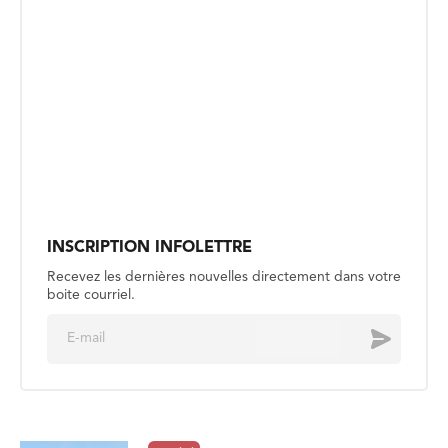
INSCRIPTION INFOLETTRE
Recevez les dernières nouvelles directement dans votre
boite courriel.
E
Envoyer
m
a
i
l
*
SOCIÉTÉ
Le Musée de Saint-Boniface
recherche les descendants de ses
membres fondateurs
Publié le 4 août