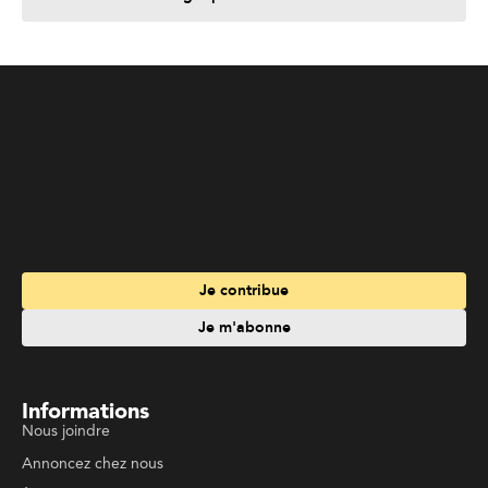
Je contribue
Je m'abonne
Informations
Nous joindre
Annoncez chez nous
À propos
Services
Travailler à La Liberté
Emplois en français
Archives
Suivez La Liberté