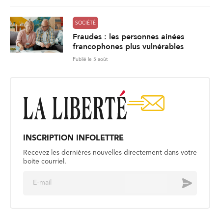
SOCIÉTÉ
Fraudes : les personnes ainées
francophones plus vulnérables
Publié le 5 août
INSCRIPTION INFOLETTRE
Recevez les dernières nouvelles directement dans votre
boite courriel.
E
Envoyer
m
a
i
l
*