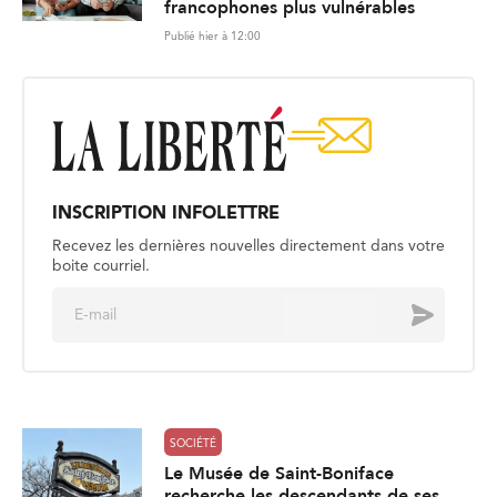
francophones plus vulnérables
Publié hier à 12:00
INSCRIPTION INFOLETTRE
Recevez les dernières nouvelles directement dans votre
boite courriel.
E
Envoyer
m
a
i
l
*
SOCIÉTÉ
Le Musée de Saint-Boniface
recherche les descendants de ses