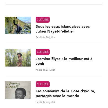
i
l
*
CULTUREL
Sous les eaux islandaises avec
Julien Nayet-Pelletier
Publié le 30 juillet
CULTUREL
Jasmine Elyse : le meilleur est à
venir
Publié le 27 juillet
CULTUREL
Les souvenirs de la Côte d’Ivoire,
partagés avec le monde
Publié le 24 juillet