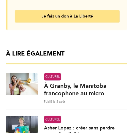
Je fais un don à La Liberté
À LIRE ÉGALEMENT
CULTUREL
À Granby, le Manitoba
francophone au micro
Publié le 5 août
CULTUREL
Asher Lopez : créer sans perdre