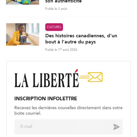
son authenticité
Publié le 3 août
CULTUREL
Des histoires canadiennes, d’un
bout à l’autre du pays
er
Publié le 1
août 2026
INSCRIPTION INFOLETTRE
Recevez les dernières nouvelles directement dans votre
boite courriel.
E
Envoyer
m
a