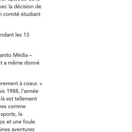
vec la décision de
un comité étudiant
endant les 13
anito Média –
e et a même donné
ièrement à coeur. «
is 1988, l’année
là est tellement
nnées comme
sports, la
ps et une foule
aines aventures