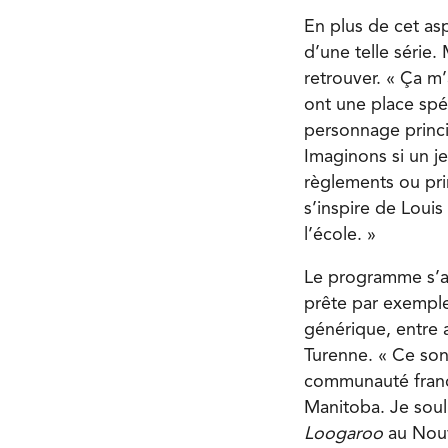
En plus de cet as
d’une telle série.
retrouver. « Ça m
ont une place spé
personnage princip
Imaginons si un jeu
règlements ou pri
s’inspire de Louis
l’école. »
Le programme s’ap
prête par exemple
générique, entre 
Turenne. « Ce sont
communauté franco
Manitoba. Je soul
Loogaroo
au Nouv