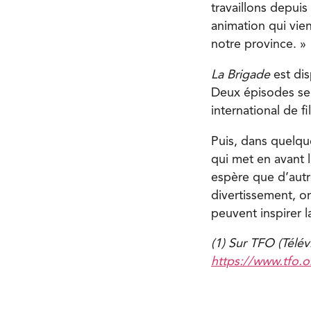
travaillons depuis
animation qui vie
notre province. »
La Brigade
est di
Deux épisodes sero
international de f
Puis, dans quelqu
qui met en avant l
espère que d’autr
divertissement, o
peuvent inspirer l
(1) Sur TFO (Télév
https://www.tfo.o