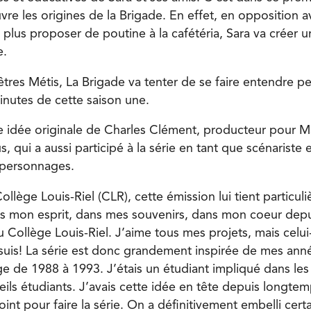
re les origines de la Brigade. En effet, en opposition a
e plus proposer de poutine à la cafétéria, Sara va créer 
e.
res Métis, La Brigade va tenter de se faire entendre p
nutes de cette saison une.
e idée originale de Charles Clément, producteur pour M
 qui a aussi participé à la série en tant que scénarist
s personnages.
llège Louis-Riel (CLR), cette émission lui tient particul
ns mon esprit, dans mes souvenirs, dans mon coeur depu
 Collège Louis-Riel. J’aime tous mes projets, mais celui-
 suis! La série est donc grandement inspirée de mes a
e de 1988 à 1993. J’étais un étudiant impliqué dans les 
ils étudiants. J’avais cette idée en tête depuis longtem
int pour faire la série. On a définitivement embelli cert