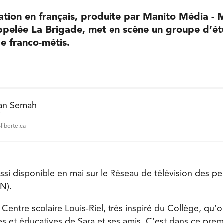
ation en français, produite par Manito Média - 
pelée La Brigade, met en scène un groupe d’étu
ge franco-métis.
an Semah
É
liberte.ca
ussi disponible en mai sur le Réseau de télévision des p
N).
Centre scolaire Louis-Riel, très inspiré du Collège, qu’o
es et éducatives de Sara et ses amis. C’est dans ce prem