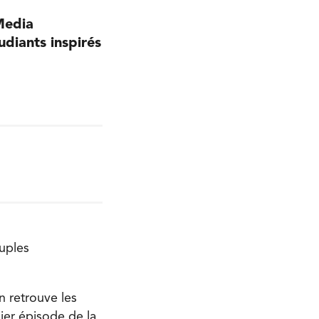
Media
diants inspirés
euples
n retrouve les
ier épisode de la