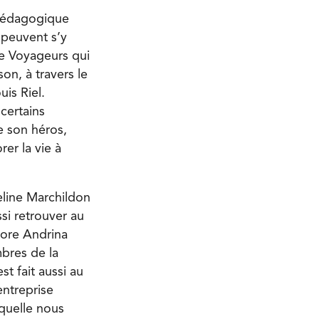
 pédagogique
s peuvent s’y
de Voyageurs qui
on, à travers le
is Riel.
 certains
e son héros,
er la vie à
eline Marchildon
si retrouver au
core Andrina
mbres de la
t fait aussi au
entreprise
quelle nous