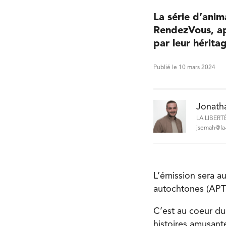
La série d’anim
RendezVous, ap
par leur hérita
Publié le 10 mars 2024
Jonath
LA LIBERT
jsemah@la-
L’émission sera a
autochtones (APT
C’est au coeur du 
histoires amusant