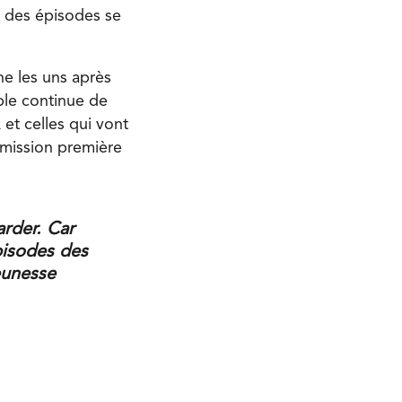
s des épisodes se
ne les uns après
ble continue de
et celles qui vont
a mission première
arder. Car
pisodes des
eunesse