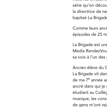
série qu’on découv
la directrice de n
baptisé La Brigad
Comme leurs ancêt
épisodes de 25 mi
La Brigade est un
Media RendezVous,
sa voix à l’un de
Ancien élève du Co
La Brigade vit da
e
de ma 7
année au
ancré dans qui je
étudiant au Collèg
musique, les conse
de gens m’ont rejo