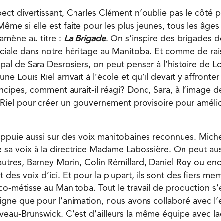
pect divertissant, Charles Clément n’oublie pas le côté
 Même si elle est faite pour les plus jeunes, tous les âge
’amène au titre :
La Brigade
. On s’inspire des brigades 
ciale dans notre héritage au Manitoba. Et comme de rais
al de Sara Desrosiers, on peut penser à l’histoire de Lou
ne Louis Riel arrivait à l’école et qu’il devait y affronter
ncipes, comment aurait-il réagi? Donc, Sara, à l’image d
 Riel pour créer un gouvernement provisoire pour amélior
puie aussi sur des voix manitobaines reconnues. Mich
 sa voix à la directrice Madame Labossière. On peut aus
autres, Barney Morin, Colin Rémillard, Daniel Roy ou en
 des voix d’ici. Et pour la plupart, ils sont des fiers me
-métisse au Manitoba. Tout le travail de production s’es
igne que pour l’animation, nous avons collaboré avec l’
eau-Brunswick. C’est d’ailleurs la même équipe avec la