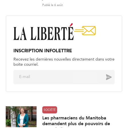
Publié le 6 août
INSCRIPTION INFOLETTRE
Recevez les dernières nouvelles directement dans votre
boite courriel.
E
Envoyer
m
a
i
l
*
SOCIÉTÉ
Les pharmaciens du Manitoba
demandent plus de pouvoirs de