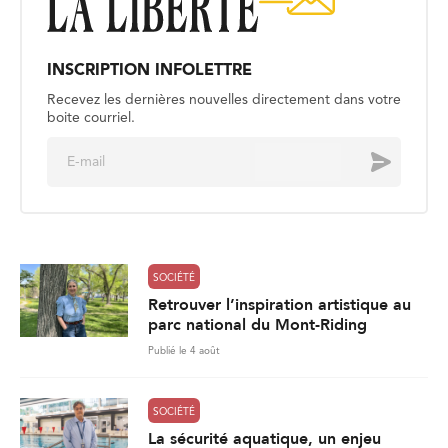
INSCRIPTION INFOLETTRE
Recevez les dernières nouvelles directement dans votre
boite courriel.
E
Envoyer
m
a
i
l
*
SOCIÉTÉ
Retrouver l’inspiration artistique au
parc national du Mont-Riding
Publié le 4 août
SOCIÉTÉ
La sécurité aquatique, un enjeu