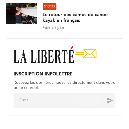
SPORTS
Le retour des camps de canoë-
kayak en français
Publié le 6 juillet
INSCRIPTION INFOLETTRE
Recevez les dernières nouvelles directement dans votre
boite courriel.
E
Envoyer
m
a
i
l
*