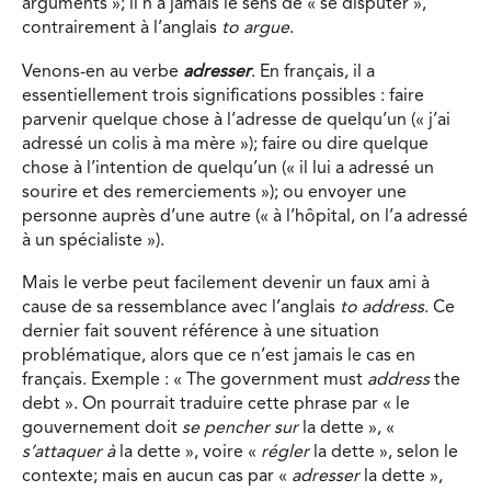
arguments »; il n’a jamais le sens de « se disputer »,
contrairement à l’anglais
to argue
.
Venons-en au verbe
adresser
. En français, il a
essentiellement trois significations possibles : faire
parvenir quelque chose à l’adresse de quelqu’un (« j’ai
adressé un colis à ma mère »); faire ou dire quelque
chose à l’intention de quelqu’un (« il lui a adressé un
sourire et des remerciements »); ou envoyer une
personne auprès d’une autre (« à l’hôpital, on l’a adressé
à un spécialiste »).
Mais le verbe peut facilement devenir un faux ami à
cause de sa ressemblance avec l’anglais
to address
. Ce
dernier fait souvent référence à une situation
problématique, alors que ce n’est jamais le cas en
français. Exemple : « The government must
address
the
debt ». On pourrait traduire cette phrase par « le
gouvernement doit
se pencher sur
la dette », «
s’attaquer à
la dette », voire «
régler
la dette », selon le
contexte; mais en aucun cas par «
adresser
la dette »,