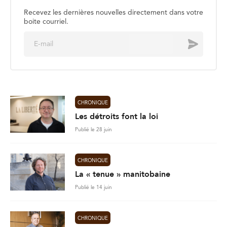
Recevez les dernières nouvelles directement dans votre
boite courriel.
E
Envoyer
m
a
i
l
*
CHRONIQUE
Les détroits font la loi
Publié le 28 juin
CHRONIQUE
La « tenue » manitobaine
Publié le 14 juin
CHRONIQUE