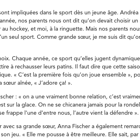
sont impliquées dans le sport dès un jeune âge. Andréa 
année, nos parents nous ont dit qu’on devait choisir un 
 au hockey, et moi, à la ringuette. Mais nos parents nou
u’un seul sport. Comme grande sœur, je me suis dit qu’o
choix. Chaque année, ce sport qu’elles jugent dynamique
tire à rechausser leurs patins. Il faut dire que cette saiso
ique. « C’est la première fois qu’on joue ensemble », po
 sœur aînée, « J’adore ça! ».
scher : « on a une vraiment bonne relation, c’est vraim
t sur la glace. On ne se chicanera jamais pour la rondel
e frappe l’une d’entre nous, l’autre vient la défendre ».
r avec sa grande sœur, Anna Fischer a également rema
son jeu. « Elle me pousse à être meilleure. Elle sait, pa