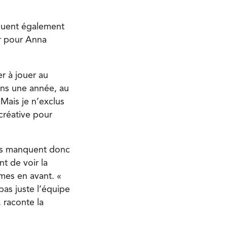
rquent également
er pour Anna
r à jouer au
ins une année, au
 Mais je n’exclus
créative pour
es manquent donc
t de voir la
mes en avant. «
pas juste l’équipe
 raconte la