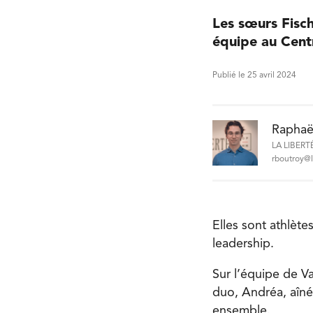
Les sœurs Fisch
équipe au Centr
Publié le 25 avril 2024
Raphaë
LA LIBERT
rboutroy@l
Elles sont athlète
leadership.
Sur l’équipe de Va
duo, Andréa, aîné
ensemble.