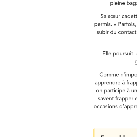
pleine bag
Sa sœur cadette
permis. « Parfois
subir du contact
Elle poursuit.
g
Comme n’import
apprendre à frap
on participe à u
savent frapper 
occasions d’appre