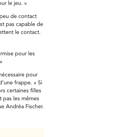
r le jeu. »
p peu de contact
est pas capable de
ttent le contact.
ermise pour les
»
nécessaire pour
’une frappe. « Si
 certaines filles
nt pas les mêmes
ue Andréa Fischer.