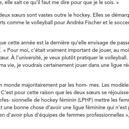
e, elle sait ce qu’il faut me dire pour que je le sois. »
deux sœurs sont vastes outre le hockey. Elles se déma
rts comme le volleyball pour Andréa Fischer et le socc
ue cette année est la dernière qu’elle envisage de passe
. « Pour moi, c’était vraiment important de jouer, au mo
r. À l’université, je veux plutôt pratiquer le volleyball.
ma vie, je voudrais certainement jouer dans une ligue ré
un monde majoritairement par les hom- mes. Les modèl
C’est pour cette raison que les deux sœurs se réjouissen
ofes- sionnelle de hockey féminin (LPHF) mettre les fem
t une bonne chose d’avoir une ligue féminine qui n’est 
ien d’avoir plus d’équipes de femmes professionnelles »,