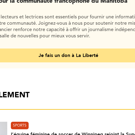
our la communauté francophone du Manitoba
lecteurs et lectrices sont essentiels pour fournir une informat
otre communauté. Joignez-vous à nous pour soutenir notre mis
cier renforce notre capacité à offrir un journalisme indépend
salle de nouvelles pour mieux vous servir.
Je fais un don à La Liberté
ALEMENT
SPORTS
L’équipe féminine de soccer de Winnipeg rejoint la Su