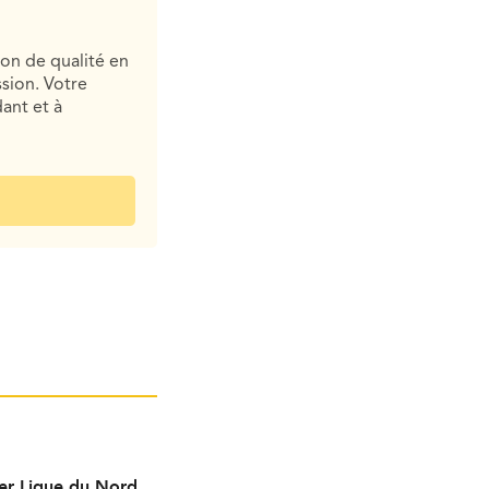
ion de qualité en
sion. Votre
ant et à
per Ligue du Nord