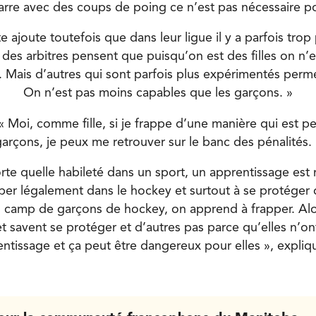
arre avec des coups de poing ce n’est pas nécessaire pou
 ajoute toutefois que dans leur ligue il y a parfois tro
, des arbitres pensent que puisqu’on est des filles on n’
. Mais d’autres qui sont parfois plus expérimentés perme
On n’est pas moins capables que les garçons. »
 « Moi, comme fille, si je frappe d’une manière qui est p
arçons, je peux me retrouver sur le banc des pénalités. 
e quelle habileté dans un sport, un apprentissage est 
per légalement dans le hockey et surtout à se protéger d
n camp de garçons de hockey, on apprend à frapper. Alors
et savent se protéger et d’autres pas parce qu’elles n’o
ntissage et ça peut être dangereux pour elles », expliq