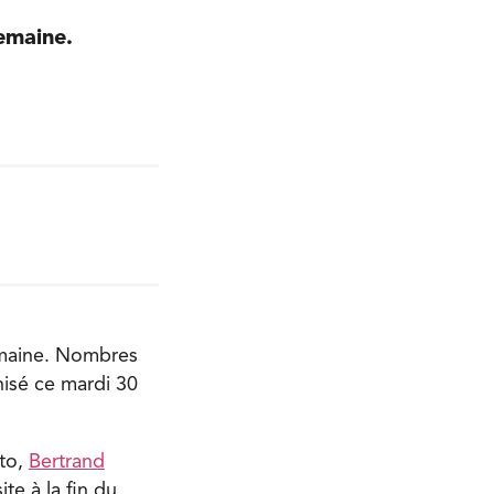
emaine.
semaine. Nombres
nisé ce mardi 30
nto,
Bertrand
ite à la fin du