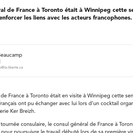
al de France à Toronto était à Winnipeg cette s
enforcer les liens avec les acteurs francophones.
Beaucamp
É
@la-liberte.ca
 de France à Toronto était en visite à Winnipeg cette 
français ont pu échanger avec lui lors d’un cocktail orga
erie Ker Breizh.
a tournée consulaire, le consul général de France à Toro
é pour poursuivre le travail débuté lors de sa première vis