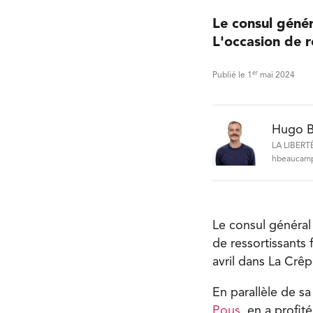
Le consul génér
L'occasion de r
er
Publié le 1
mai 2024
Hugo 
LA LIBERT
hbeaucamp
Le consul général
de ressortissants 
avril dans La Crêp
En parallèle de s
Pous
, en a profit