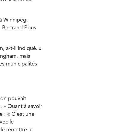
 à Winnipeg,
t, Bertrand Pous
n, a-t-il indiqué. »
lingham, mais
es municipalités
’on pouvait
. » Quant à savoir
e : « C’est une
vec le
e remettre le