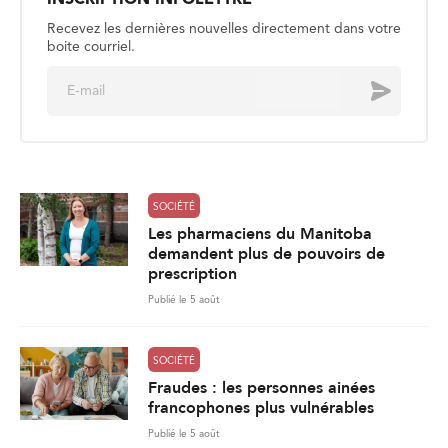
INSCRIPTION INFOLETTRE
Recevez les dernières nouvelles directement dans votre
boite courriel.
E
Envoyer
m
a
i
l
*
SOCIÉTÉ
Les pharmaciens du Manitoba
demandent plus de pouvoirs de
prescription
Publié le 5 août
SOCIÉTÉ
Fraudes : les personnes ainées
francophones plus vulnérables
Publié le 5 août