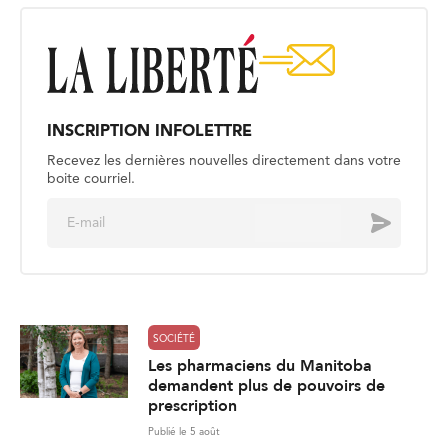
INSCRIPTION INFOLETTRE
Recevez les dernières nouvelles directement dans votre
boite courriel.
E
Envoyer
m
a
i
l
*
SOCIÉTÉ
Les pharmaciens du Manitoba
demandent plus de pouvoirs de
prescription
Publié le 5 août