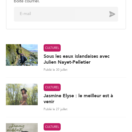
boite courriel.
E
Envoyer
m
a
i
l
*
CULTUREL
Sous les eaux islandaises avec
Julien Nayet-Pelletier
Publié le 30 juillet
CULTUREL
Jasmine Elyse : le meilleur est à
venir
Publié le 27 juillet
CULTUREL