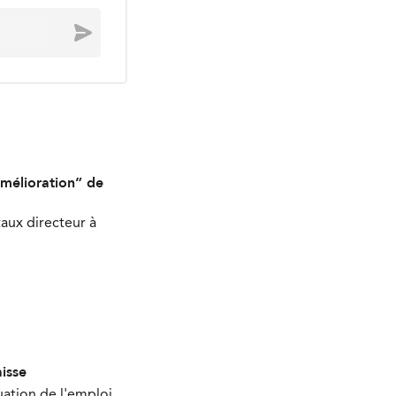
Envoyer
mélioration” de
aux directeur à
isse
uation de l'emploi