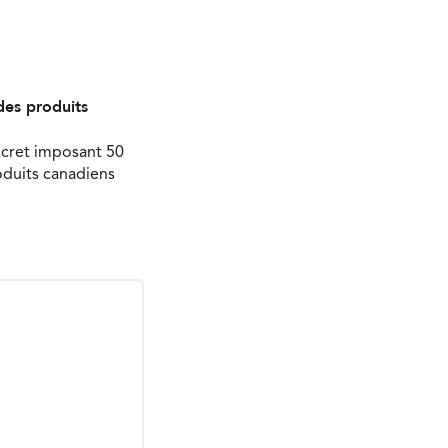
des produits
écret imposant 50
oduits canadiens