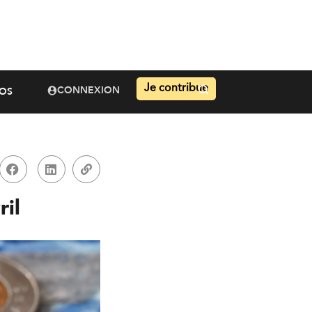
Je contribue
CONNEXION
OS
ril