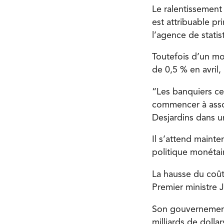
Le ralentissement 
est attribuable pr
l’agence de stat
Toutefois d’un moi
de 0,5 % en avril,
“Les banquiers ce
commencer à assou
Desjardins dans u
Il s’attend maint
politique monétai
La hausse du coût
Premier ministre J
Son gouvernement 
milliards de dolla