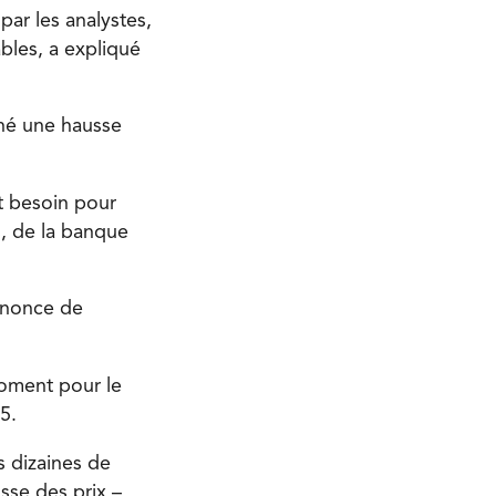
 par les analystes,
ables, a expliqué
ché une hausse
t besoin pour
, de la banque
annonce de
moment pour le
5.
 dizaines de
sse des prix –