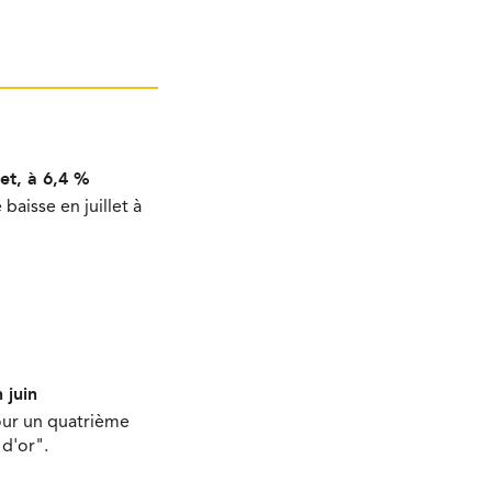
et, à 6,4 %
aisse en juillet à
 juin
our un quatrième
d'or".