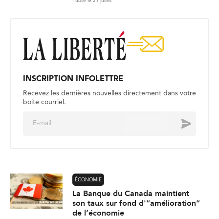
Publié le 21 juillet
INSCRIPTION INFOLETTRE
Recevez les dernières nouvelles directement dans votre
boite courriel.
E
Envoyer
m
a
i
l
*
ÉCONOMIE
La Banque du Canada maintient
son taux sur fond d'”amélioration”
de l’économie