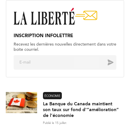
INSCRIPTION INFOLETTRE
Recevez les dernières nouvelles directement dans votre
boite courriel.
E
Envoyer
m
a
i
l
*
ÉCONOMIE
La Banque du Canada maintient
son taux sur fond d'”amélioration”
de l’économie
Publié le 15 juillet