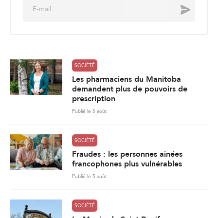
E
Envoyer
m
a
i
l
*
SOCIÉTÉ
Les pharmaciens du Manitoba
demandent plus de pouvoirs de
prescription
Publié le 5 août
SOCIÉTÉ
Fraudes : les personnes ainées
francophones plus vulnérables
Publié le 5 août
SOCIÉTÉ