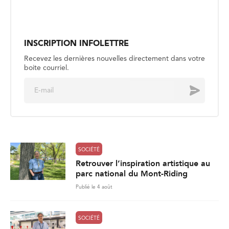
E
Envoyer
m
a
i
l
*
SOCIÉTÉ
Retrouver l’inspiration artistique au
parc national du Mont-Riding
Publié le 4 août
SOCIÉTÉ
La sécurité aquatique, un enjeu
estival
Publié le 3 août
SOCIÉTÉ
Les pompiers demandent d’élargir