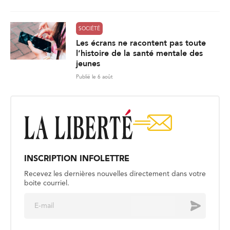
SOCIÉTÉ
Les écrans ne racontent pas toute
l’histoire de la santé mentale des
jeunes
Publié le 6 août
INSCRIPTION INFOLETTRE
Recevez les dernières nouvelles directement dans votre
boite courriel.
E
Envoyer
m
a
i