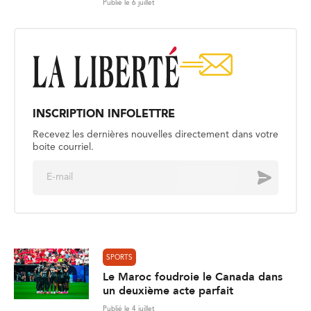
Publié le 6 juillet
INSCRIPTION INFOLETTRE
Recevez les dernières nouvelles directement dans votre
boite courriel.
E
Envoyer
m
a
i
l
*
SPORTS
Le Maroc foudroie le Canada dans
un deuxième acte parfait
Publié le 4 juillet