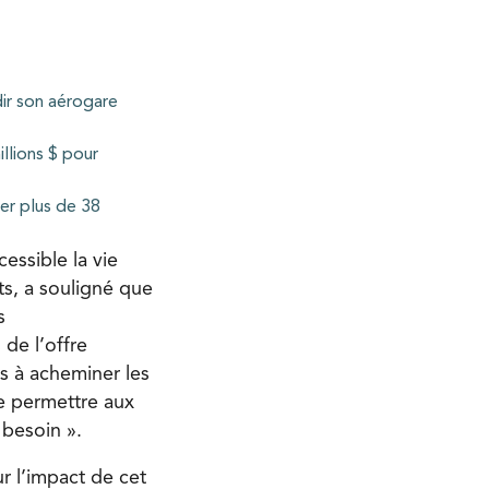
dir son aérogare
llions $ pour
ter plus de 38
essible la vie
s, a souligné que
s
de l’offre
es à acheminer les
de permettre aux
 besoin ».
ur l’impact de cet