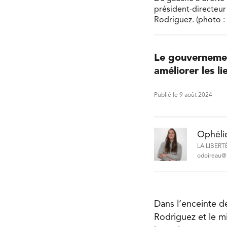
président-directeur 
Rodriguez. (photo :
Le gouvernemen
améliorer les l
Publié le 9 août 2024
Ophéli
LA LIBERT
odoireau@l
Dans l’enceinte de
Rodriguez et le m