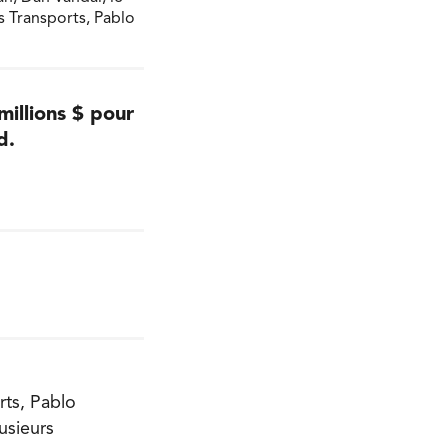
s Transports, Pablo
illions $ pour
d.
rts, Pablo
usieurs