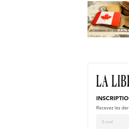
INSCRIPTI
Recevez les der
E
m
a