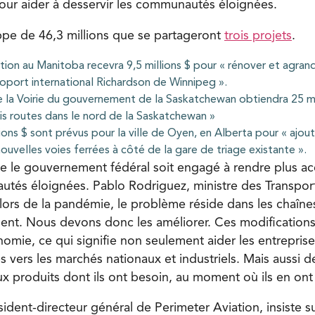
our aider à desservir les communautés éloignées.
pe de 46,3 millions que se partageront
trois projets
.
tion au Manitoba recevra 9,5 millions $ pour « rénover et agran
éroport international Richardson de Winnipeg ».
e la Voirie du gouvernement de la Saskatchewan obtiendra 25 mi
ois routes dans le nord de la Saskatchewan »
lions $ sont prévus pour la ville de Oyen, en Alberta pour « ajou
ouvelles voies ferrées à côté de la gare de triage existante ».
e le gouvernement fédéral soit engagé à rendre plus acc
tés éloignées. Pablo Rodriguez, ministre des Transport
 lors de la pandémie, le problème réside dans les chaîne
nt. Nous devons donc les améliorer. Ces modifications 
nomie, ce qui signifie non seulement aider les entrepris
s vers les marchés nationaux et industriels. Mais aussi 
x produits dont ils ont besoin, au moment où ils en ont
sident-directeur général de Perimeter Aviation, insiste s