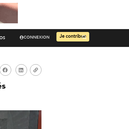
Je contribue
CONNEXION
OS
és