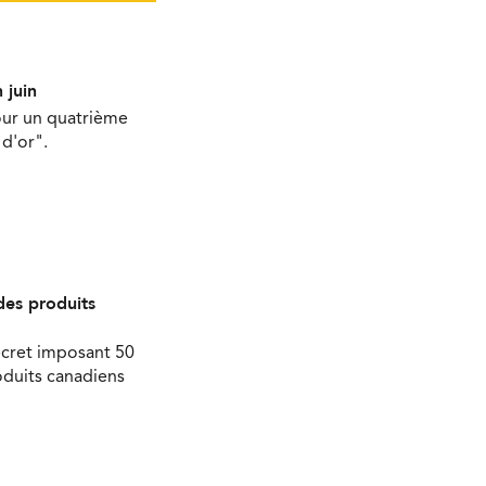
 juin
our un quatrième
d'or".
des produits
écret imposant 50
oduits canadiens