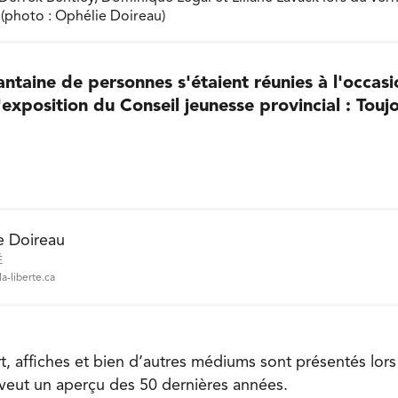
 (photo : Ophélie Doireau)
antaine de personnes s'étaient réunies à l'occas
'exposition du Conseil jeunesse provincial : Touj
e Doireau
É
a-liberte.ca
t, affiches et bien d’autres médiums sont présentés lors
 veut un aperçu des 50 dernières années.