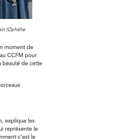
ain (Ophélie
t un moment de
nt au CCFM pour
la beauté de cette
morceaux
, explique les
ui représente le
emment c’est le