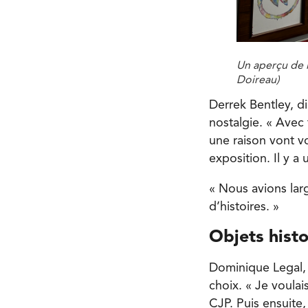
Un aperçu de l
Doireau)
Derrek Bentley, d
nostalgie. « Avec
une raison vont vo
exposition. Il y a
« Nous avions lar
d’histoires. »
Objets hist
Dominique Legal, 
choix. « Je voula
CJP. Puis ensuite,