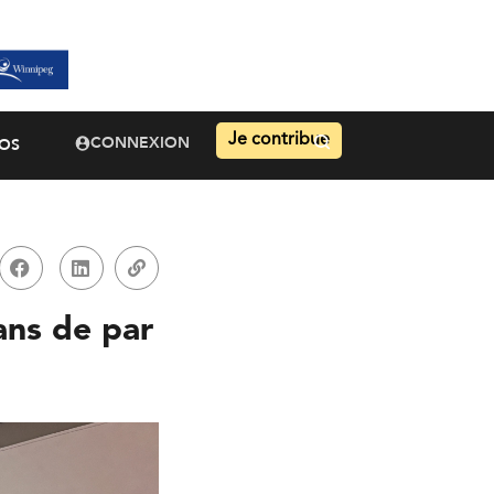
Je contribue
CONNEXION
OS
ans de par