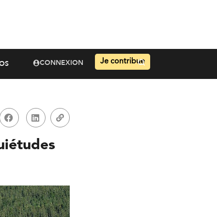
Je contribue
CONNEXION
OS
quiétudes