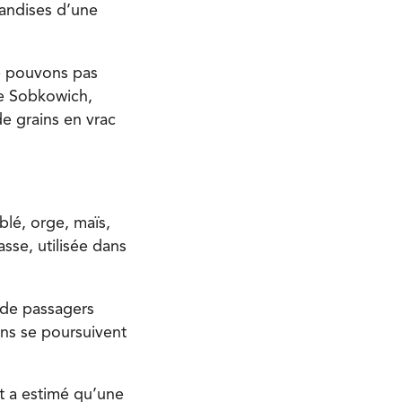
handises d’une
ne pouvons pas
de Sobkowich,
de grains en vrac
lé, orge, maïs,
asse, utilisée dans
s de passagers
ns se poursuivent
t a estimé qu’une