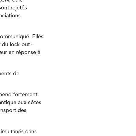
ont rejetés
ociations
 communiqué. Elles
 du lock-out –
yeur en réponse à
ments de
épend fortement
lantique aux côtes
ansport des
 simultanés dans