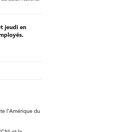
t jeudi en
employés.
te l’Amérique du
CN) et le