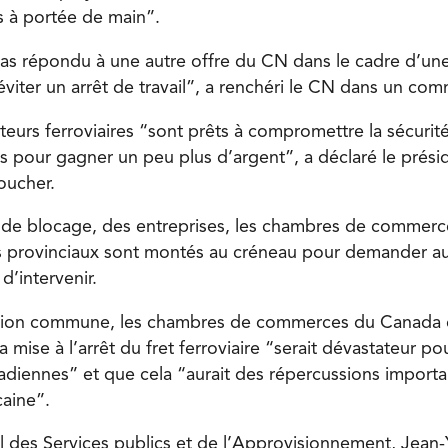
s à portée de main”.
pas répondu à une autre offre du CN dans le cadre d’un
 éviter un arrêt de travail”, a renchéri le CN dans un co
eurs ferroviaires “sont prêts à compromettre la sécurité 
es pour gagner un peu plus d’argent”, a déclaré le prési
oucher.
de blocage, des entreprises, les chambres de commerce
es provinciaux sont montés au créneau pour demander 
d’intervenir.
tion commune, les chambres de commerces du Canada e
 mise à l’arrêt du fret ferroviaire “serait dévastateur po
nadiennes” et que cela “aurait des répercussions importa
aine”.
al des Services publics et de l’Approvisionnement, Jean-