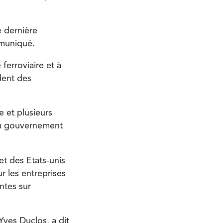
e dernière
mmuniqué.
ferroviaire et à
dent des
 et plusieurs
au gouvernement
t des Etats-unis
ur les entreprises
ntes sur
Yves Duclos, a dit