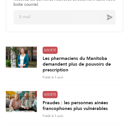
boite courriel.
E
Envoyer
m
a
i
l
*
SOCIÉTÉ
Les pharmaciens du Manitoba
demandent plus de pouvoirs de
prescription
Publié le 5 août
SOCIÉTÉ
Fraudes : les personnes ainées
francophones plus vulnérables
Publié le 5 août