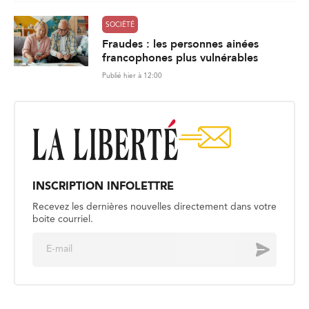
SOCIÉTÉ
Fraudes : les personnes ainées
francophones plus vulnérables
Publié hier à 12:00
INSCRIPTION INFOLETTRE
Recevez les dernières nouvelles directement dans votre
boite courriel.
E
Envoyer
m
a
i
l
*