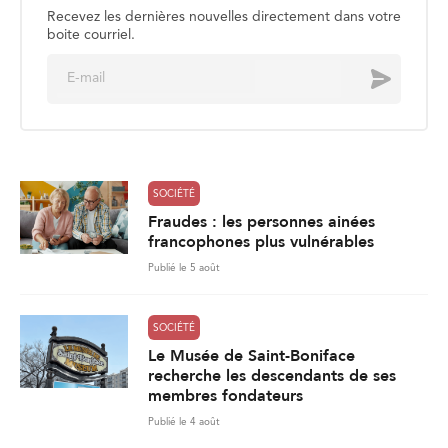
Recevez les dernières nouvelles directement dans votre
boite courriel.
E
Envoyer
m
a
i
l
*
SOCIÉTÉ
Fraudes : les personnes ainées
francophones plus vulnérables
Publié le 5 août
SOCIÉTÉ
Le Musée de Saint-Boniface
recherche les descendants de ses
membres fondateurs
Publié le 4 août