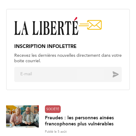
INSCRIPTION INFOLETTRE
Recevez les dernières nouvelles directement dans votre
boite courriel.
E
Envoyer
m
a
i
l
*
SOCIÉTÉ
Fraudes : les personnes ainées
francophones plus vulnérables
Publié le 5 août