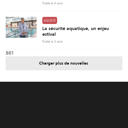
861
Charger plus de nouvelles
Je contribue
Je m'abonne
Informations
Nous joindre
Annoncez chez nous
À propos