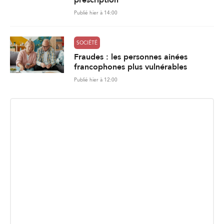
Publié hier à 14:00
SOCIÉTÉ
Fraudes : les personnes ainées
francophones plus vulnérables
Publié hier à 12:00
INSCRIPTION INFOLETTRE
Recevez les dernières nouvelles directement dans votre
boite courriel.
E
Envoyer
m
a