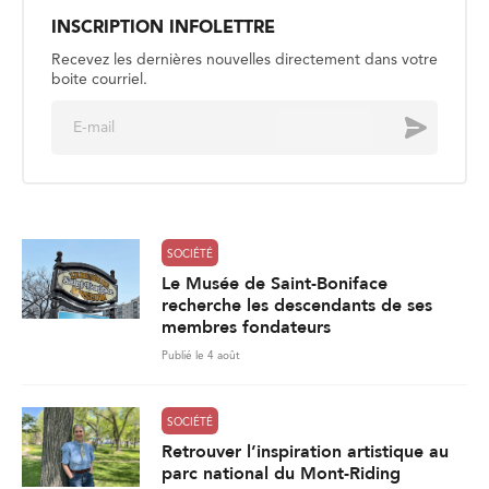
i
l
*
SOCIÉTÉ
Le Musée de Saint-Boniface
recherche les descendants de ses
membres fondateurs
Publié le 4 août
SOCIÉTÉ
Retrouver l’inspiration artistique au
parc national du Mont-Riding
Publié le 4 août
SOCIÉTÉ
La sécurité aquatique, un enjeu
estival
Publié le 3 août