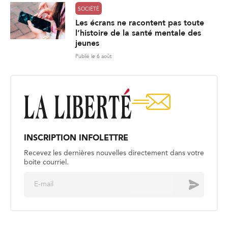
SOCIÉTÉ
Les écrans ne racontent pas toute
l’histoire de la santé mentale des
jeunes
Publié le 6 août
INSCRIPTION INFOLETTRE
Recevez les dernières nouvelles directement dans votre
boite courriel.
E
Envoyer
m
a
i
l
*