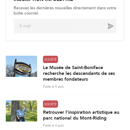
Recevez les dernières nouvelles directement dans votre
boite courriel.
E
Envoyer
m
a
i
l
*
SOCIÉTÉ
Le Musée de Saint-Boniface
recherche les descendants de ses
membres fondateurs
Publié le 4 août
SOCIÉTÉ
Retrouver l’inspiration artistique au
parc national du Mont-Riding
Publié le 4 août