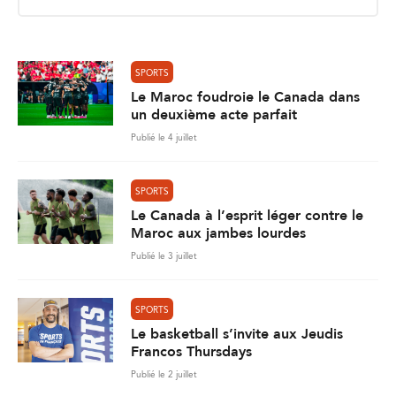
i
l
*
SPORTS
Le Maroc foudroie le Canada dans
un deuxième acte parfait
Publié le 4 juillet
SPORTS
Le Canada à l’esprit léger contre le
Maroc aux jambes lourdes
Publié le 3 juillet
SPORTS
Le basketball s’invite aux Jeudis
Francos Thursdays
Publié le 2 juillet