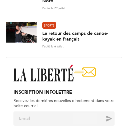
Nord
Publié le 29 juillet
SPORTS
Le retour des camps de canoë-
kayak en français
Publié le 6 juillet
INSCRIPTION INFOLETTRE
Recevez les dernières nouvelles directement dans votre
boite courriel.
E
Envoyer
m
a