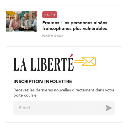
SOCIÉTÉ
Fraudes : les personnes ainées
francophones plus vulnérables
Publié le 5 août
INSCRIPTION INFOLETTRE
Recevez les dernières nouvelles directement dans votre
boite courriel.
E
Envoyer
m
a
i
l